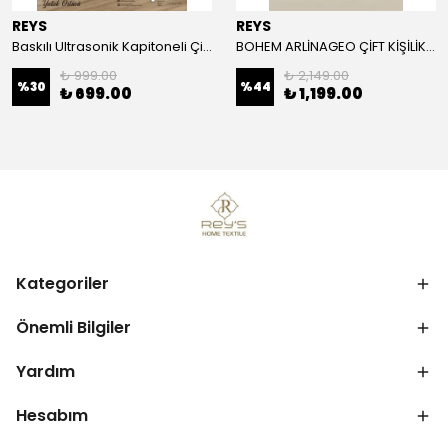
REYS
REYS
Baskılı Ultrasonik Kapitoneli Çift Kişilik Yatak Örtüsü
BOHEM ARLİNAGEO ÇİFT KİŞİLİK YATAK ÖRTÜSÜ TAKIMI 230x240 - ANTRASİT -
₺ 999.00
₺ 2,149.00
%
30
%
44
₺ 699.00
₺ 1,199.00
Kategoriler
Önemli Bilgiler
Yardım
Hesabım