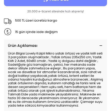
500 TL üzeri ücretsiz kargo
15 gün içinde iade değişim
Ürün Açıklaması
Ürün Bilgisi Lovely Kalpli Mikro yatak örtüsü ve yastık kılıfı seti
3 parçadan oluşmaktadır.; Yatak örtüsü 235x250 cm, Yastık
Kılıfı 2 Adet, 60x80 cmdir.; Yastık iç dolgusu dahil değildir.;
Sadeliğiyle göz kamaştıran, çekici, her mekanda sade
dekor stiliyle zahmetsizce eşleşir.; Bu parçaların yapısı,
sıcak ve davetkar bir atmosfer kazandırarak, size rahat ve
doğal kaliteyi yaşatacak,yatak örtüsü, kırlent setleri ile
odanız hayalini kurduğunuz atmosfere bürünecek.; Alışılmış
yatak örtülerinin dışında, kullanım rahatlığı ile farklı renk ve
desen seçenekleri!; Hem uyku seti, hem battaniye hem de
yatak örtüsü olarak çok işlevli kullanabilirsiniz.; Yıkama
Talimatı Elde yada makinede yıkayabilirsiniz. Makinede en
fazla 30 derecede yıkanılmasını öneriyoruz. İlk yıkamanın
ılık su ile olması kullanım ömrünü uzatacaktır. Çamaşır suyu
yada leke sökücü kimyasallar kullanmayınız.