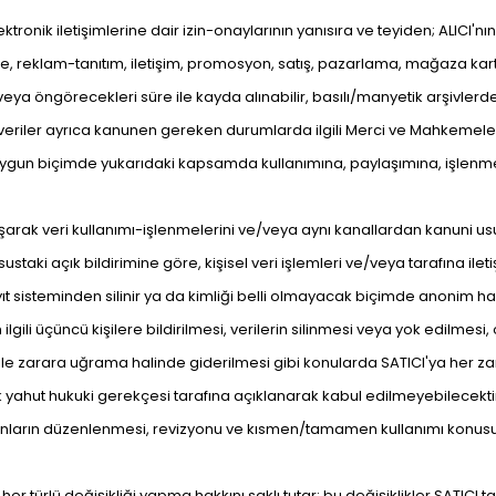
 elektronik iletişimlerine dair izin-onaylarının yanısıra ve teyiden; ALICI'n
, reklam-tanıtım, iletişim, promosyon, satış, pazarlama, mağaza kartı, 
 veya öngörecekleri süre ile kayda alınabilir, basılı/manyetik arşivlerde 
r. Bu veriler ayrıca kanunen gereken durumlarda ilgili Merci ve Mahkemeler
ygun biçimde yukarıdaki kapsamda kullanımına, paylaşımına, işlenmesin
 ulaşarak veri kullanımı-işlenmelerini ve/veya aynı kanallardan kanuni 
husustaki açık bildirimine göre, kişisel veri işlemleri ve/veya tarafına
sisteminden silinir ya da kimliği belli olmayacak biçimde anonim hale getiri
n ilgili üçüncü kişilere bildirilmesi, verilerin silinmesi veya yok edilme
i ile zarara uğrama halinde giderilmesi gibi konularda SATICI'ya her za
ek yahut hukuki gerekçesi tarafına açıklanarak kabul edilmeyebilecekti
ile bunların düzenlenmesi, revizyonu ve kısmen/tamamen kullanımı konusu
 her türlü değişikliği yapma hakkını saklı tutar; bu değişiklikler SATI