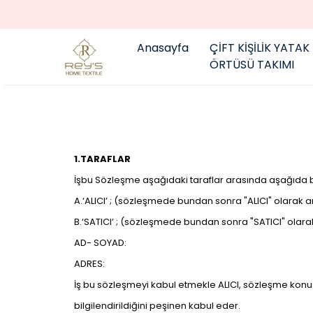
Anasayfa
ÇİFT KİŞİLİK YATAK
ÖRTÜSÜ TAKIMI
1.TARAFLAR
İşbu Sözleşme aşağıdaki taraflar arasında aşağıda b
A.‘ALICI’ ; (sözleşmede bundan sonra "ALICI" olarak an
B.‘SATICI’ ; (sözleşmede bundan sonra "SATICI" olarak
AD- SOYAD:
ADRES:
İş bu sözleşmeyi kabul etmekle ALICI, sözleşme konusu
bilgilendirildiğini peşinen kabul eder.