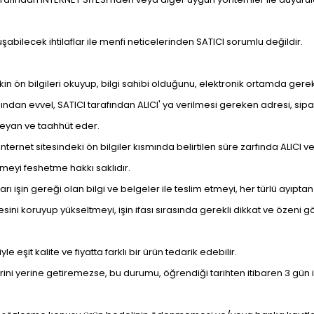
oluşabilecek ihtilaflar ile menfi neticelerinden SATICI sorumlu değildir.
işkin ön bilgileri okuyup, bilgi sahibi olduğunu, elektronik ortamda gerekl
dan evvel, SATICI tarafından ALICI' ya verilmesi gereken adresi, sipari
, beyan ve taahhüt eder.
ternet sitesindeki ön bilgiler kısmında belirtilen süre zarfında ALICI ve
şmeyi feshetme hakkı saklıdır.
arı işin gereği olan bilgi ve belgeler ile teslim etmeyi, her türlü ayıpt
ini koruyup yükseltmeyi, işin ifası sırasında gerekli dikkat ve özeni gö
it kalite ve fiyatta farklı bir ürün tedarik edebilir.
ni yerine getiremezse, bu durumu, öğrendiği tarihten itibaren 3 gün i