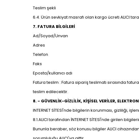
Teslim şekli
6.4. Ürün sevkiyat masrafı olan kargo ücreti ALICI ta
7. FATURA BİLGİLERİ
Ad/Soyad/Unvan
Adres
Telefon
Faks
Eposta/kullanıcı adı
Fatura teslim : Fatura sipariş teslimatı sırasında fatura
teslim edilecektir.
8. - GÜVENLİK-GİZLİLİK, KİŞİSEL VERİLER, ELEKTRON
INTERNET SİTESİ'nde bilgilerin korunması, gizliliği, işle
8.1.ALICI tarafından İNTERNET SİTESİ'nde girilen bilgil
Bununla beraber, söz konusu bilgiler ALICI cihazından g
sorumluluğu ALICI'ya aittir.