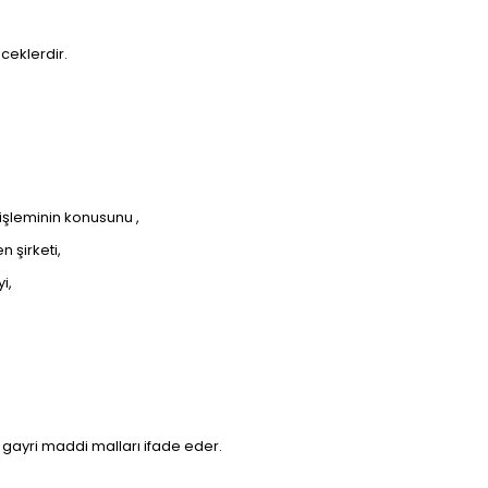
ceklerdir.
 işleminin konusunu ,
 şirketi,
i,
i gayri maddi malları ifade eder.