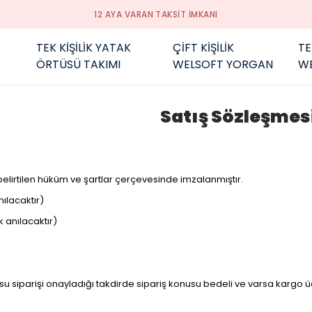
12 AYA VARAN TAKSİT İMKANI
TEK KİŞİLİK YATAK
ÇİFT KİŞİLİK
TE
ÖRTÜSÜ TAKIMI
WELSOFT YORGAN
W
Satış Sözleşmes
elirtilen hüküm ve şartlar çerçevesinde imzalanmıştır.
ılacaktır)
 anılacaktır)
 siparişi onayladığı takdirde sipariş konusu bedeli ve varsa kargo ücr