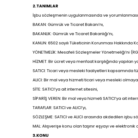
2.TANIMLAR
İşbu sözleşmenin uygulanmasında ve yorumlanmasında 
BAKAN: Gümrük ve Ticaret Bakanı’nı,
BAKANLIK: Gümrük ve Ticaret Bakanlığı’nı,
KANUN: 6502 sayılı Tüketicinin Korunması Hakkında K
YÖNETMELİK: Mesafeli Sözleşmeler Yönetmeliği’ni (RG:
HİZMET: Bir ücret veya menfaat karşılığında yapılan y
SATICI: Ticari veya mesleki faaliyetleri kapsamında 
ALICI: Bir mal veya hizmeti ticari veya mesleki olmay
SİTE: SATICI’ya ait internet sitesini,
SİPARİŞ VEREN: Bir mal veya hizmeti SATICI’ya ait inter
TARAFLAR: SATICI ve ALICI’yı,
SÖZLEŞME: SATICI ve ALICI arasında akdedilen işbu s
MAL: Alışverişe konu olan taşınır eşyayı ve elektroni
3.KONU