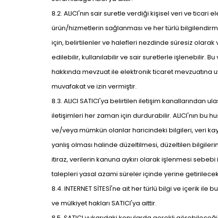
8.2. ALICI'nın sair suretle verdiği kişisel veri ve ticari
ürün/hizmetlerin sağlanması ve her türlü bilgilendirme
için, belirtilenler ve halefleri nezdinde süresiz olarak
edilebilir, kullanılabilir ve sair suretlerle işlenebili
hakkında mevzuat ile elektronik ticaret mevzuatına u
muvafakat ve izin vermiştir.
8.3. ALICI SATICI'ya belirtilen iletişim kanallarından
iletişimleri her zaman için durdurabilir. ALICI'nın bu 
ve/veya mümkün olanlar haricindeki bilgileri, veri kayıt 
yanlış olması halinde düzeltilmesi, düzeltilen bilgileri
itiraz, verilerin kanuna aykırı olarak işlenmesi sebeb
talepleri yasal azami süreler içinde yerine getirilec
8.4. INTERNET SİTESİ'ne ait her türlü bilgi ve içerik 
ve mülkiyet hakları SATICI'ya aittir.
8.5. SATICI yukarıdaki konularda gerekli görebileceği