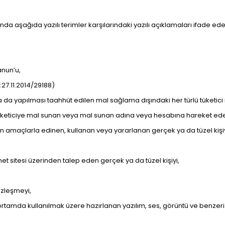
aşağıda yazılı terimler karşılarındaki yazılı açıklamaları ifade ede
anun’u,
27.11.2014/29188)
a da yapılması taahhüt edilen mal sağlama dışındaki her türlü tüketici
tüketiciye mal sunan veya mal sunan adına veya hesabına hareket eden
an amaçlarla edinen, kullanan veya yararlanan gerçek ya da tüzel kişiy
net sitesi üzerinden talep eden gerçek ya da tüzel kişiyi,
özleşmeyi,
k ortamda kullanılmak üzere hazırlanan yazılım, ses, görüntü ve benzer