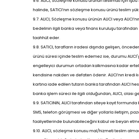
9.6. ALICI, Sözleşme konusu ürünün teslimatı için i
halinde, SATICI’nın sözleşme konusu ürünü teslim yü
9.7. ALICI, Sözleşme konusu ürünün ALICI veya ALICI’nı
bedelinin ilgili banka veya finans kuruluşu tarafınd
taahhüt eder.
9.8. SATICI, tarafların iradesi dışında gelişen, önce
ürünü süresi içinde teslim edemez ise, durumu ALICI'y
engelleyici durumun ortadan kalkmasına kadar ertelenme
kendisine nakden ve defaten ödenir. ALICI’nın kredi kar
kartına iade edilen tutarın banka tarafından ALICI he
banka işlem süreci ile ilgili olduğundan, ALICI, olası
9.9. SATICININ, ALICI tarafından siteye kayıt formunda
SMS, telefon görüşmesi ve diğer yollarla iletişim, paz
faaliyetlerinde bulunabileceğini kabul ve beyan etme
9.10. ALICI, sözleşme konusu mal/hizmeti teslim almad