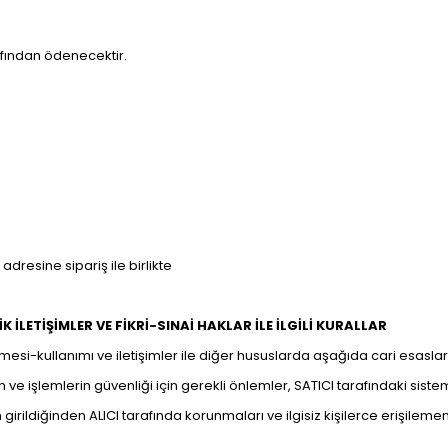
rafından ödenecektir.
 adresine sipariş ile birlikte
İK İLETİŞİMLER VE FİKRİ-SINAİ HAKLAR İLE İLGİLİ KURALLAR
nmesi-kullanımı ve iletişimler ile diğer hususlarda aşağıda cari esasları be
erin ve işlemlerin güvenliği için gerekli önlemler, SATICI tarafındaki si
irildiğinden ALICI tarafında korunmaları ve ilgisiz kişilerce erişilememe