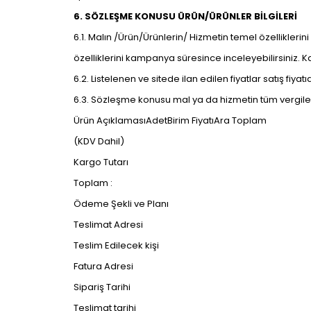
6. SÖZLEŞME KONUSU ÜRÜN/ÜRÜNLER BİLGİLERİ
6.1. Malın /Ürün/Ürünlerin/ Hizmetin temel özellikleri
özelliklerini kampanya süresince inceleyebilirsiniz. 
6.2. Listelenen ve sitede ilan edilen fiyatlar satış fiya
6.3. Sözleşme konusu mal ya da hizmetin tüm vergiler d
Ürün AçıklamasıAdetBirim FiyatıAra Toplam
(KDV Dahil)
Kargo Tutarı
Toplam :
Ödeme Şekli ve Planı
Teslimat Adresi
Teslim Edilecek kişi
Fatura Adresi
Sipariş Tarihi
Teslimat tarihi