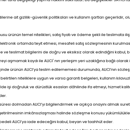
erine ait gizlilik-güvenlik politikaları ve kullanım şartları geçerlidir, 
usu ürünün temel nitelikleri, satış fiyatı ve ödeme şekli ile teslimata il
lektronik ortamda teyit etmesi, mesafeli satış sözleşmesinin kurulmasın
deme ve teslimat bilgilerini de doğru ve eksiksiz olarak edindiğini kabul
yi aşmamak kaydı ile ALICI' nın yerleşim yeri uzaklığına bağlı olarak in
e içinde ürünün ALICI’ya teslim edilememesi durumunda, ALICI’nın sözle
belirtilen niteliklere uygun ve varsa garanti belgeleri, kullanım kılavuzl
 işi doğruluk ve dürüstlük esasları dâhilinde ifa etmeyi, hizmet kalites
der.
si dolmadan ALICI’yı bilgilendirmek ve açıkça onayını almak suretiyle eş
 getirilmesinin imkânsızlaşması halinde sözleşme konusu yükümlülükleri
m bedeli ALICI’ya iade edeceğini kabul, beyan ve taahhüt eder.