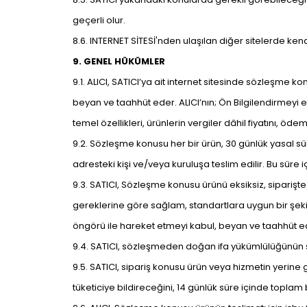
geçerli olur.
8.6. INTERNET SİTESİ'nden ulaşılan diğer sitelerde kendil
9. GENEL HÜKÜMLER
9.1. ALICI, SATICI’ya ait internet sitesinde sözleşme kon
beyan ve taahhüt eder. ALICI’nın; Ön Bilgilendirmeyi e
temel özellikleri, ürünlerin vergiler dâhil fiyatını, ö
9.2. Sözleşme konusu her bir ürün, 30 günlük yasal süre
adresteki kişi ve/veya kuruluşa teslim edilir. Bu sür
9.3. SATICI, Sözleşme konusu ürünü eksiksiz, siparişte 
gereklerine göre sağlam, standartlara uygun bir şekilde
öngörü ile hareket etmeyi kabul, beyan ve taahhüt e
9.4. SATICI, sözleşmeden doğan ifa yükümlülüğünün süre
9.5. SATICI, sipariş konusu ürün veya hizmetin yerine
tüketiciye bildireceğini, 14 günlük süre içinde topla