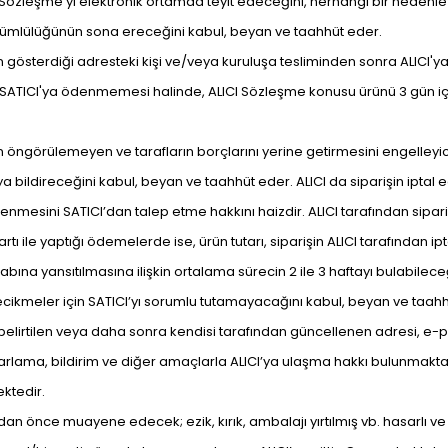
şbu Sözleşme’yi elektronik ortamda teyit edeceğini, herhangi bir ned
kümlülüğünün sona ereceğini kabul, beyan ve taahhüt eder.
n gösterdiği adresteki kişi ve/veya kuruluşa tesliminden sonra ALICI'ya
an SATICI'ya ödenmemesi halinde, ALICI Sözleşme konusu ürünü 3 gün içe
den öngörülemeyen ve tarafların borçlarını yerine getirmesini engelleyi
a bildireceğini kabul, beyan ve taahhüt eder. ALICI da siparişin iptal 
sini SATICI’dan talep etme hakkını haizdir. ALICI tarafından siparişin
tı ile yaptığı ödemelerde ise, ürün tutarı, siparişin ALICI tarafından ip
sabına yansıtılmasına ilişkin ortalama sürecin 2 ile 3 haftayı bulabil
 gecikmeler için SATICI’yı sorumlu tutamayacağını kabul, beyan ve taah
 belirtilen veya daha sonra kendisi tarafından güncellenen adresi, e-po
arlama, bildirim ve diğer amaçlarla ALICI’ya ulaşma hakkı bulunmaktadı
ktedir.
an önce muayene edecek; ezik, kırık, ambalajı yırtılmış vb. hasarlı ve