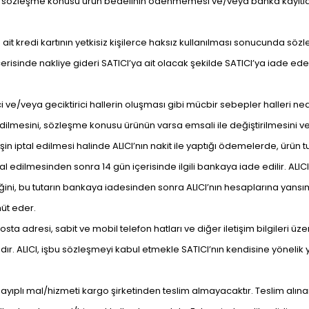
enle sözleşme konusu ürün bedelinin ödenmemesi ve/veya banka kayıtla
 ait kredi kartının yetkisiz kişilerce haksız kullanılması sonucunda s
risinde nakliye gideri SATICI’ya ait olacak şekilde SATICI’ya iade ed
ci ve/veya geciktirici hallerin oluşması gibi mücbir sebepler halleri n
edilmesini, sözleşme konusu ürünün varsa emsali ile değiştirilmesini v
 iptal edilmesi halinde ALICI’nın nakit ile yaptığı ödemelerde, ürün tu
tal edilmesinden sonra 14 gün içerisinde ilgili bankaya iade edilir. ALICI
eceğini, bu tutarın bankaya iadesinden sonra ALICI’nın hesaplarına yan
hüt eder.
sta adresi, sabit ve mobil telefon hatları ve diğer iletişim bilgileri ü
r. ALICI, işbu sözleşmeyi kabul etmekle SATICI’nın kendisine yönelik yu
 ayıplı mal/hizmeti kargo şirketinden teslim almayacaktır. Teslim alı