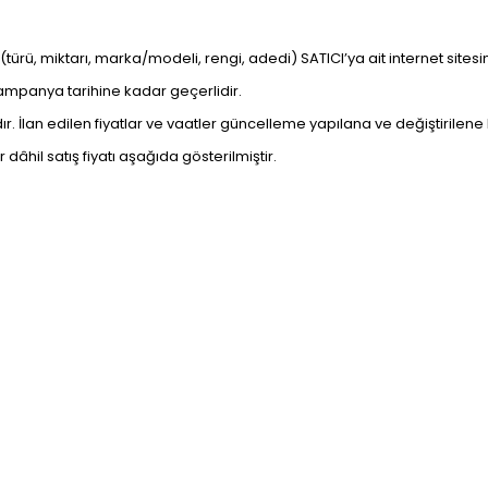
ni (türü, miktarı, marka/modeli, rengi, adedi) SATICI’ya ait internet si
Kampanya tarihine kadar geçerlidir.
tıdır. İlan edilen fiyatlar ve vaatler güncelleme yapılana ve değiştirilene
âhil satış fiyatı aşağıda gösterilmiştir.