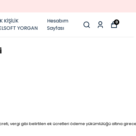
K KİŞİLİK
Hesabım
0
ELSOFT YORGAN
Sayfası
i
eti, vergi gibi belirtilen ek ücretleri ödeme yükümlülüğü altına gire