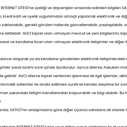
ın İNTERNET SİTESİ'ne üyeliği ve alışverişleri sırasında edinilen bilgileri S
kredi kartı ve üyelik uygulamaları amaçlı yapılacak elektronik ve diğer
saklanabilir, gerekli görülen hallerde güncellenebilir, paylaşılabilir, akt
e iletilebilir. ALICI kişisel olan-olmayan mevcut ve yeni bilgilerinin, kiş
e ve kendisine ticari olan-olmayan elektronik iletişimler ve diğer i
usulünce ulaşarak ya da kendisine gönderilen elektronik iletişimlerdeki
 iletişimler yasal azami süre içinde durdurulur; ayrıca dilerse, hukuken 
lir. ALICI isterse kişisel verilerinin işlenmesi ile ilgili işlemler, aktar
si, otomatik sistemler ile analiz edilmesi sureti ile kendisi aleyhine bir
man yukarıdaki iletişim kanallarından başvurabilir ve bilgi alabilir. B
r.
nda; SATICI'nın anlaşmasına göre diğer üçüncü sahıslara ait olanlar ha
CI tarafından INTERNET SİTESİ'nden veya diğer uygun yöntemler ile duyur