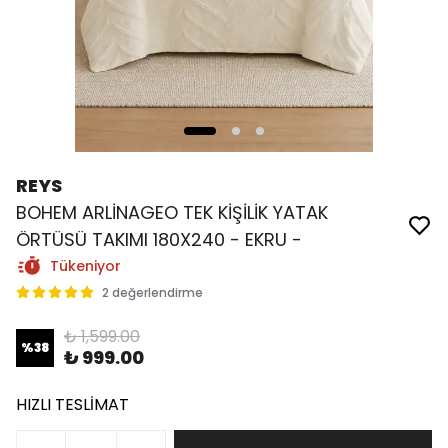
REYS
BOHEM ARLİNAGEO TEK KİŞİLİK YATAK
ÖRTÜSÜ TAKIMI 180X240 - EKRU -
Tükeniyor
2 değerlendirme
₺ 1,599.00
%
38
₺ 999.00
HIZLI TESLİMAT