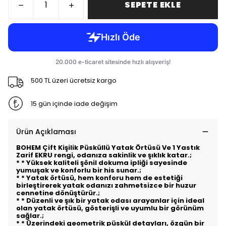
SEPETE EKLE
500 TL üzeri ücretsiz kargo
15 gün içinde iade değişim
Ürün Açıklaması
BOHEM Çift Kişilik Püsküllü Yatak Örtüsü Ve 1 Yastık
Zarif EKRU
rengi, odanıza sakinlik ve şıklık katar.;
* * Yüksek kaliteli şönil dokuma ipliği sayesinde
yumuşak ve konforlu bir his sunar.;
* * Yatak örtüsü, hem konforu hem de estetiği
birleştirerek yatak odanızı zahmetsizce bir huzur
cennetine dönüştürür.;
* * Düzenli ve şık bir yatak odası arayanlar için ideal
olan yatak örtüsü, gösterişli ve uyumlu bir görünüm
sağlar.;
* * Üzerindeki geometrik püskül detayları, özgün bir