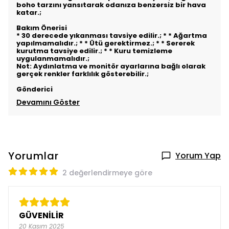
boho tarzını yansıtarak odanıza benzersiz bir hava
katar.;
Bakım Önerisi
* 30 derecede yıkanması tavsiye edilir.; * * Ağartma
yapılmamalıdır.; * * Ütü gerektirmez.; * * Sererek
kurutma tavsiye edilir.; * * Kuru temizleme
uygulanmamalıdır.;
Not: Aydınlatma ve monitör ayarlarına bağlı olarak
gerçek renkler farklılık gösterebilir.;
Gönderici
Devamını Göster
Yorumlar
Yorum Yap
2 değerlendirmeye göre
GÜVENİLİR
20 Kasım 2025