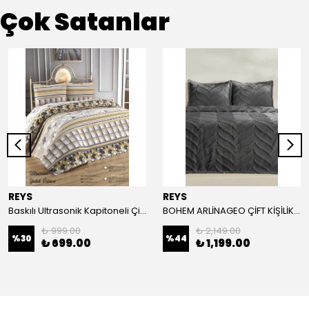
Çok Satanlar
REYS
REYS
Baskılı Ultrasonik Kapitoneli Çift Kişilik Yatak Örtüsü
BOHEM ARLİNAGEO ÇİFT KİŞİLİK YATAK ÖRTÜSÜ TAKIMI 230x240 - ANTRASİT -
₺ 999.00
₺ 2,149.00
%
30
%
44
₺ 699.00
₺ 1,199.00