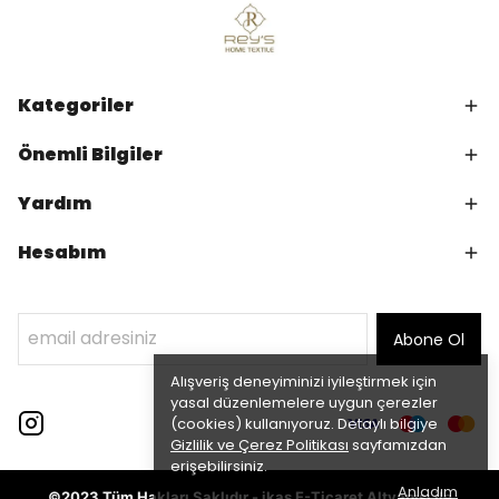
Kategoriler
Önemli Bilgiler
Yardım
Hesabım
Abone Ol
Alışveriş deneyiminizi iyileştirmek için
yasal düzenlemelere uygun çerezler
(cookies) kullanıyoruz. Detaylı bilgiye
Gizlilik ve Çerez Politikası
sayfamızdan
erişebilirsiniz.
Anladım
©2023 Tüm Hakları Saklıdır - ikas E-Ticaret
Altyapısı ile