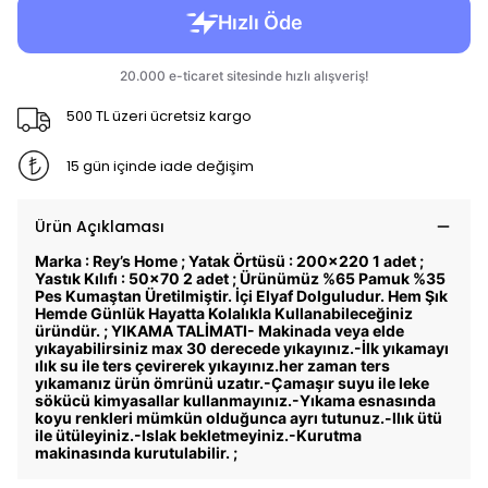
500 TL üzeri ücretsiz kargo
15 gün içinde iade değişim
Ürün Açıklaması
Marka : Rey’s Home ; Yatak Örtüsü : 200x220 1 adet ;
Yastık Kılıfı : 50x70 2 adet ; Ürünümüz %65 Pamuk %35
Pes Kumaştan Üretilmiştir. İçi Elyaf Dolguludur. Hem Şık
Hemde Günlük Hayatta Kolalıkla Kullanabileceğiniz
üründür. ; YIKAMA TALİMATI- Makinada veya elde
yıkayabilirsiniz max 30 derecede yıkayınız.-İlk yıkamayı
ılık su ile ters çevirerek yıkayınız.her zaman ters
yıkamanız ürün ömrünü uzatır.-Çamaşır suyu ile leke
sökücü kimyasallar kullanmayınız.-Yıkama esnasında
koyu renkleri mümkün olduğunca ayrı tutunuz.-llık ütü
ile ütüleyiniz.-Islak bekletmeyiniz.-Kurutma
makinasında kurutulabilir. ;