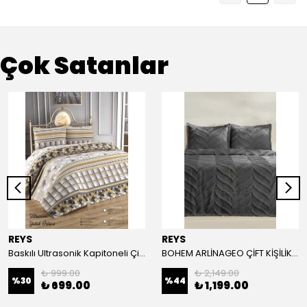
Çok Satanlar
REYS
REYS
Baskılı Ultrasonik Kapitoneli Çift Kişilik Yatak Örtüsü
BOHEM ARLİNAGEO ÇİFT KİŞİLİK YATAK ÖRTÜSÜ TAKIMI 230x240 - ANTRASİT -
₺ 999.00
₺ 2,149.00
%
30
%
44
₺ 699.00
₺ 1,199.00