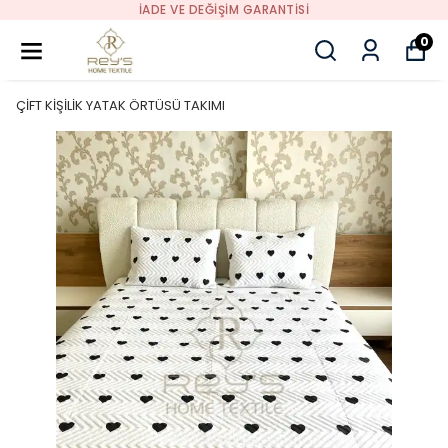
İADE VE DEĞİŞİM GARANTİSİ
0
ÇİFT KİŞİLİK YATAK ÖRTÜSÜ TAKIMI