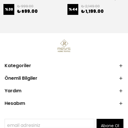
₺ 999.00
₺ 2,149.00
%
30
%
44
₺ 699.00
₺ 1,199.00
Kategoriler
Önemli Bilgiler
Yardım
Hesabım
Abone Ol