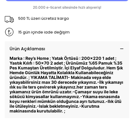
500 TL üzeri ücretsiz kargo
15 gün içinde iade değişim
Ürün Açıklaması
Marka : Rey’s Home ; Yatak Örtüsü : 200x220 1 adet ;
Yastık Kılıfı : 50x70 2 adet ; Ürünümüz %65 Pamuk %35
Pes Kumaştan Üretilmiştir. İçi Elyaf Dolguludur. Hem Şık
Hemde Günlük Hayatta Kolalıkla Kullanabileceğiniz
üründür. ; YIKAMA TALİMATI- Makinada veya elde
yıkayabilirsiniz max 30 derecede yıkayınız.-İlk yıkamayı
ılık su ile ters çevirerek yıkayınız.her zaman ters
yıkamanız ürün ömrünü uzatır.-Çamaşır suyu ile leke
sökücü kimyasallar kullanmayınız.-Yıkama esnasında
koyu renkleri mümkün olduğunca ayrı tutunuz.-llık ütü
ile ütüleyiniz.-Islak bekletmeyiniz.-Kurutma
makinasında kurutulabilir. ;