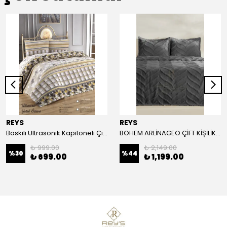
REYS
REYS
Baskılı Ultrasonik Kapitoneli Çift Kişilik Yatak Örtüsü
BOHEM ARLİNAGEO ÇİFT KİŞİLİK YATAK ÖRTÜSÜ TAKIMI 230x240 - ANTRASİT -
₺ 999.00
₺ 2,149.00
%
30
%
44
₺ 699.00
₺ 1,199.00