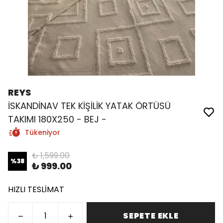
REYS
İSKANDİNAV TEK KİŞİLİK YATAK ÖRTÜSÜ
TAKIMI 180X250 - BEJ -
Tükeniyor
₺ 1,599.00
%
38
₺ 999.00
HIZLI TESLİMAT
SEPETE EKLE