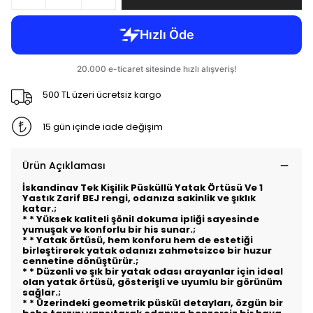
500 TL üzeri ücretsiz kargo
15 gün içinde iade değişim
Ürün Açıklaması
İskandinav Tek
Kişilik Püsküllü Yatak Örtüsü Ve 1
Yastık Zarif BEJ rengi, odanıza sakinlik ve şıklık
katar.;
* * Yüksek kaliteli şönil dokuma ipliği sayesinde
yumuşak ve konforlu bir his sunar.;
* * Yatak örtüsü, hem konforu hem de estetiği
birleştirerek yatak odanızı zahmetsizce bir huzur
cennetine dönüştürür.;
* * Düzenli ve şık bir yatak odası arayanlar için ideal
olan yatak örtüsü, gösterişli ve uyumlu bir görünüm
sağlar.;
* * Üzerindeki geometrik püskül detayları, özgün bir