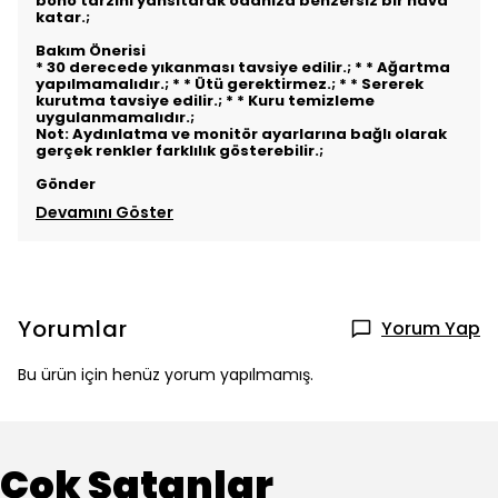
boho tarzını yansıtarak odanıza benzersiz bir hava
katar.;
Bakım Önerisi
* 30 derecede yıkanması tavsiye edilir.; * * Ağartma
yapılmamalıdır.; * * Ütü gerektirmez.; * * Sererek
kurutma tavsiye edilir.; * * Kuru temizleme
uygulanmamalıdır.;
Not: Aydınlatma ve monitör ayarlarına bağlı olarak
gerçek renkler farklılık gösterebilir.;
Gönder
Devamını Göster
Yorumlar
Yorum Yap
Bu ürün için henüz yorum yapılmamış.
Çok Satanlar