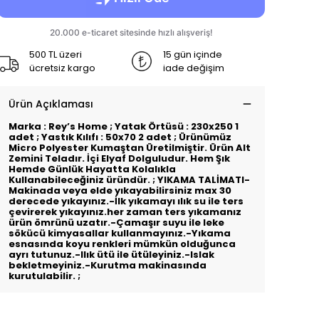
500 TL üzeri
15 gün içinde
ücretsiz kargo
iade değişim
Ürün Açıklaması
Marka : Rey’s Home ; Yatak Örtüsü : 230x250 1
adet ; Yastık Kılıfı : 50x70 2 adet ; Ürünümüz
Micro Polyester Kumaştan Üretilmiştir. Ürün Alt
Zemini Teladır. İçi Elyaf Dolguludur. Hem Şık
Hemde Günlük Hayatta Kolalıkla
Kullanabileceğiniz üründür. ; YIKAMA TALİMATI-
Makinada veya elde yıkayabilirsiniz max 30
derecede yıkayınız.-İlk yıkamayı ılık su ile ters
çevirerek yıkayınız.her zaman ters yıkamanız
ürün ömrünü uzatır.-Çamaşır suyu ile leke
sökücü kimyasallar kullanmayınız.-Yıkama
esnasında koyu renkleri mümkün olduğunca
ayrı tutunuz.-llık ütü ile ütüleyiniz.-Islak
bekletmeyiniz.-Kurutma makinasında
kurutulabilir. ;