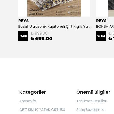
REYS
REYS
Dantelli Ultrasonik Kapitoneli Çift Kişilik Yatak Örtüsü - EKRU -
Baskılı Ultrasonik Kapitoneli Çift Kişilik Yatak Örtüsü
₺ 999.00
₺ 
%
30
%
44
₺ 699.00
₺ 
Kategoriler
Önemli Bilgiler
Anasayfa
Teslimat Koşulları
ÇİFT KİŞİLİK YATAK ÖRTÜSÜ
Satış Sözleşmesi