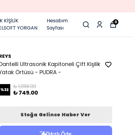
K KİŞİLİK
Hesabım
0
ELSOFT YORGAN
Sayfası
REYS
Dantelli Ultrasonik Kapitoneli Çift Kişilik
Yatak Örtüsü - PUDRA -
₺ 1,099.00
%
32
₺ 749.00
Stoğa Gelince Haber Ver