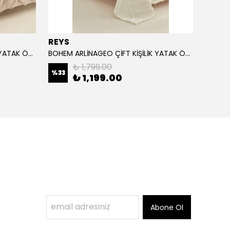
REYS
REYS
BOHEM ARLİNAGEO ÇİFT KİŞİLİK YATAK ÖRTÜSÜ TAKIMI 230x240 - BEJ -
BOHEM ARLİNAGEO ÇİFT KİŞİLİK YATAK ÖRTÜSÜ TAKIMI 230x240 - EKRU -
₺ 1,799.00
%
33
%
33
₺ 1,199.00
Abone Ol