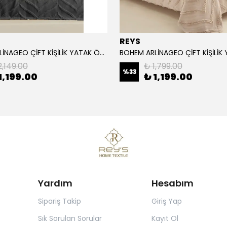
REYS
BOHEM ARLİNAGEO ÇİFT KİŞİLİK YATAK ÖRTÜSÜ TAKIMI 230x240 - ANTRASİT -
2,149.00
₺ 1,799.00
%
33
1,199.00
₺ 1,199.00
Yardım
Hesabım
Sipariş Takip
Giriş Yap
Sık Sorulan Sorular
Kayıt Ol