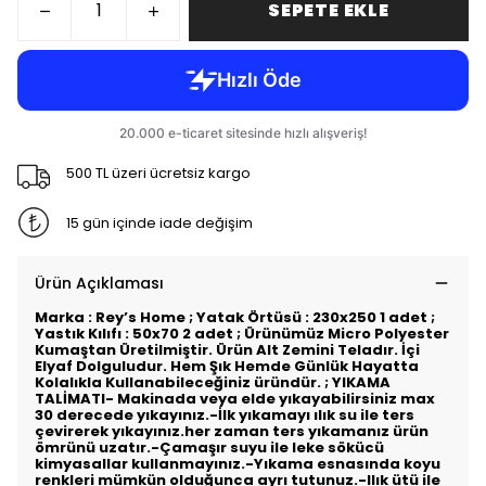
SEPETE EKLE
500 TL üzeri ücretsiz kargo
15 gün içinde iade değişim
Ürün Açıklaması
Marka : Rey’s Home ; Yatak Örtüsü : 230x250 1 adet ;
Yastık Kılıfı : 50x70 2 adet ; Ürünümüz Micro Polyester
Kumaştan Üretilmiştir. Ürün Alt Zemini Teladır. İçi
Elyaf Dolguludur. Hem Şık Hemde Günlük Hayatta
Kolalıkla Kullanabileceğiniz üründür. ; YIKAMA
TALİMATI- Makinada veya elde yıkayabilirsiniz max
30 derecede yıkayınız.-İlk yıkamayı ılık su ile ters
çevirerek yıkayınız.her zaman ters yıkamanız ürün
ömrünü uzatır.-Çamaşır suyu ile leke sökücü
kimyasallar kullanmayınız.-Yıkama esnasında koyu
renkleri mümkün olduğunca ayrı tutunuz.-llık ütü ile