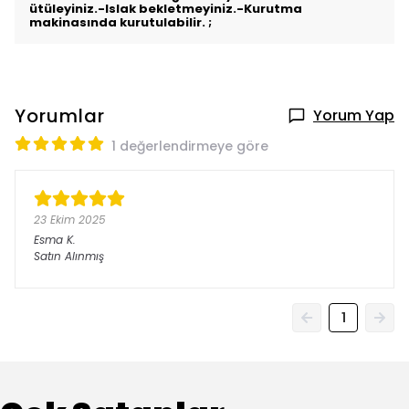
ütüleyiniz.-Islak bekletmeyiniz.-Kurutma
makinasında kurutulabilir. ;
Yorumlar
Yorum Yap
1 değerlendirmeye göre
23 Ekim 2025
Esma
K.
Satın Alınmış
1