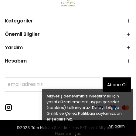
Kategoriler
Önemli Bilgiler
Yardım
Hesabım
Abone Ol
Alışveriş deneyiminizi iyileştirmek için
yasal düzenlemelere uygun çerezler
(cookies) kullanıyoruz. Detaylı bilgiye
Gizlilik ve Çerez Politikası
sayfamızdan
erişebilirsiniz.
Anladım
©2023 Tüm Hakları Saklıdır - ikas E-Ticaret
Altyapısı ile
Hazırlanmıştır.