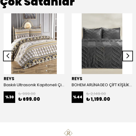
Çok Satanlar
REYS
REYS
Baskılı Ultrasonik Kapitoneli Çift Kişilik Yatak Örtüsü
BOHEM ARLİNAGEO ÇİFT KİŞİLİK YATAK ÖRTÜSÜ TAKIMI 230x240 - ANTRASİT -
₺ 999.00
₺ 2,149.00
%
30
%
44
₺ 699.00
₺ 1,199.00