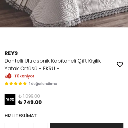
REYS
Dantelli Ultrasonik Kapitoneli Çift Kişilik
Yatak Örtüsü - EKRU -
Tükeniyor
1 değerlendirme
₺ 1,099.00
%
32
₺ 749.00
HIZLI TESLİMAT